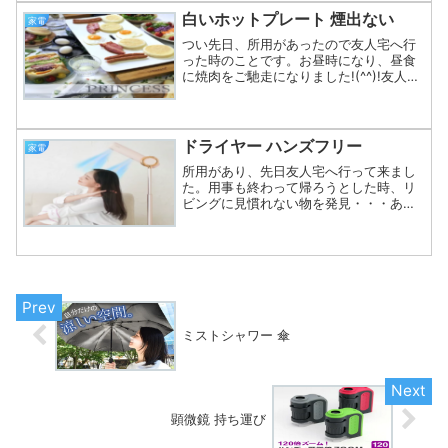
に関してはおすすめです！つ...
白いホットプレート 煙出ない
家電
つい先日、所用があったので友人宅へ行
った時のことです。お昼時になり、昼食
に焼肉をご馳走になりました!(^^)!友人の
奥さんが準備してくれたのが、白いホッ
トプレート！おしゃれ～～～♪白いホット
プレートなので、肉の色味や野菜の緑色
などとの色合い...
ドライヤー ハンズフリー
家電
所用があり、先日友人宅へ行って来まし
た。用事も終わって帰ろうとした時、リ
ビングに見慣れない物を発見・・・あり
ゃ～なんで～？そう聞いてみると、スタ
ンド式のドライヤーでした。ドライヤ
ー？まさかこれがドライヤーだとは思い
ませんでした。ちょうど友人...
ミストシャワー 傘
顕微鏡 持ち運び