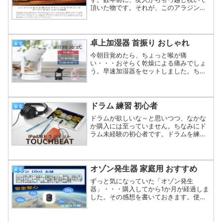
頂いた物です。それが、このアラジンの
トースターです。丸みを帯びたクラシッ
クなデザインが気に入っています。おし
ゃれなだけではなく、お手入れ面でも工
夫があります。今まで使用し...
卓上加湿器 首振り おしゃれ
家電
今朝目覚めたら、ちょっと喉が痛
い・・・おそらく乾燥による痛みでしょ
う。早速加湿器をセットしました。ちな
みに、妻が最近おしゃれな卓上加湿器を
購入しました。これです
↓(function(b,c,f,g,a,d,e)
{b.MoshimoAffil...
ドラム 練習 初心者
家電
ドラムが欲しいな～と思いつつ、なかな
か購入には至っていません。ちなみにド
ラム未経験の初心者です。ドラムを練習
するには場所も必要だし、防音対策もし
ないといけないので、自宅ではハードル
が高い・・・電子ドラムでもいいかな～
と色々と見ていたら、iP...
オゾン発生器 家庭用 おすすめ
家電
ずっと気になっていた「オゾン発生
器」・・・購入してから1か月が経過しま
した。その感想を書いておきます。使用
目的は、自宅のコロナ対策と消臭対策で
す。結論としては、除菌効果は目に見え
ないのでよくわかりませんが、消臭効果