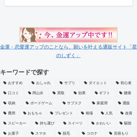
金運・恋愛運アップのことなら、願いを叶える通販サイト「星
のしずく」
キーワードで探す
おすすめ
おしゃれ
サプリ
ダイエット
初心者
口コミ
岡山弁
買取
効果
ギフト
腰痛
収納
ボードゲーム
サブスク
家庭用
通販
費用
おもちゃ
プレゼント
相場
人気
改善
スピーカー
持ち運び
スイーツ
かわいい
駆除
お菓子
スマホ
脱毛
コロナ
見積もり