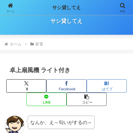
サシ貸してえ
ホーム
検索
日々の気になること、お役立ち情報などをゆる～く気長に書いていきます！
サシ貸してえ
ホーム
家電
卓上扇風機 ライト付き
X
Facebook
はてブ
LINE
コピー
なんか、え～匂いがするの～