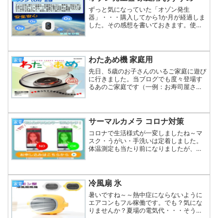
ずっと気になっていた「オゾン発生
器」・・・購入してから1か月が経過しま
した。その感想を書いておきます。使用
目的は、自宅のコロナ対策と消臭対策で
す。結論としては、除菌効果は目に見え
ないのでよくわかりませんが、消臭効果
に関してはおすすめです！つ...
わたあめ機 家庭用
家電
先日、5歳のお子さんのいるご家庭に遊び
に行きました。当ブログでも度々登場す
るあのご家庭です（一例：お寿司屋さん
ごっこ レーン ）今回は、家庭用のわた
あめ機を使って、わたあめ（綿菓子）を
作ってくれました。わたあめと言えば、
まだ私が子供だった頃...
サーマルカメラ コロナ対策
家電
コロナで生活様式が一変しましたね～マ
スク・うがい・手洗いは定着しました。
体温測定も当たり前になりましたが、人
が計測する非接触型体温計には、いまだ
に慣れませんね～ホースリールの先のノ
ズルガンのような形をした、例えばこの
ような非接触型体温計です...
冷風扇 氷
家電
暑いですね～～熱中症にならないように
エアコンもフル稼働です。でも？気にな
りませんか？夏場の電気代・・・そうな