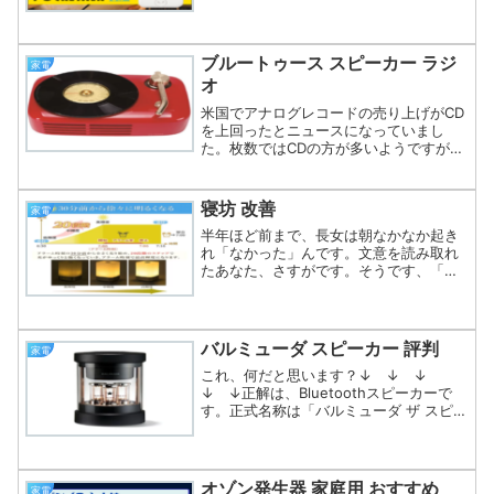
メンだから？ちょっとドキドキ・・・そ
の人は外国の女性で、何か聞きたかった
ので、たまたま隣にいた私に声をかけた
のでしょう(^-^;逆ナ...
ブルートゥース スピーカー ラジ
家電
オ
米国でアナログレコードの売り上げがCD
を上回ったとニュースになっていまし
た。枚数ではCDの方が多いようですが、
金額ではアナログレコードの方が多いそ
うです。ほうほう、時代は繰り返すんで
すね。アナログレコードで思い出したの
寝坊 改善
家電
が、aiwa(アイワ)...
半年ほど前まで、長女は朝なかなか起き
れ「なかった」んです。文意を読み取れ
たあなた、さすがです。そうです、「過
去形」なんです！なぜ？これのおかげで
す。⇒ 光目覚まし時計 ASASUN（朝サ
ン）光目覚まし時計の【ASASUN（朝サ
ン・アササン）...
バルミューダ スピーカー 評判
家電
これ、何だと思います？↓ ↓ ↓
↓ ↓正解は、Bluetoothスピーカーで
す。正式名称は「バルミューダ ザ スピー
カー」口コミでの評判も上々ですよ。最
大の特徴が、「楽曲に合わせて」筒状の
物が光るんです！ただ光るだけならまあ
普通ですが、曲...
オゾン発生器 家庭用 おすすめ
家電