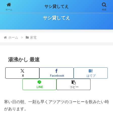
サシ貸してえ
ホーム
検索
日々の気になること、お役立ち情報などをゆる～く気長に書いていきます！
サシ貸してえ
ホーム
家電
湯沸かし 最速
X
Facebook
はてブ
LINE
コピー
寒い日の朝、一刻も早くアツアツのコーヒーを飲みたい時
があります。