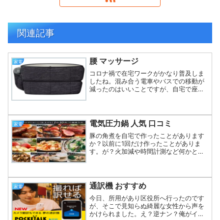
関連記事
腰 マッサージ
家電
コロナ禍で在宅ワークがかなり普及しま
したね。混み合う電車やバスでの移動が
減ったのはいいことですが、自宅で座っ
ている時間、増えていませんか？運動不
足や筋力が低下すると腰周りに疲れやだ
るさを感じませんか？これは、血行が悪
くなり、骨盤周りの筋肉が...
電気圧力鍋 人気 口コミ
家電
豚の角煮を自宅で作ったことがあります
か？以前に1回だけ作ったことがありま
す。が？火加減や時間計測など何かと面
倒でした・・・我が家は共働きなので、
料理にあまり時間をかけられないんです
よね～顔も料理の腕前も、もこみちさん
そっくりなんだけどな・・...
通訳機 おすすめ
家電
今日、所用があり区役所へ行ったのです
が、そこで見知らぬ綺麗な女性から声を
かけられました。え？逆ナン？俺がイケ