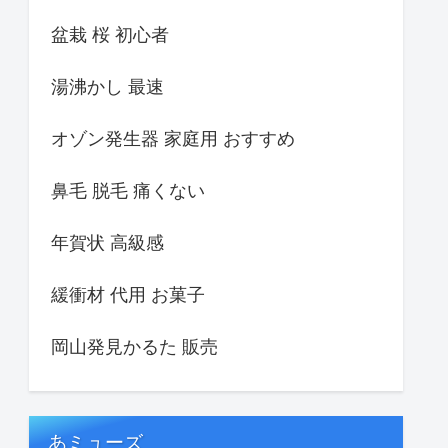
盆栽 桜 初心者
湯沸かし 最速
オゾン発生器 家庭用 おすすめ
鼻毛 脱毛 痛くない
年賀状 高級感
緩衝材 代用 お菓子
岡山発見かるた 販売
あミューズ