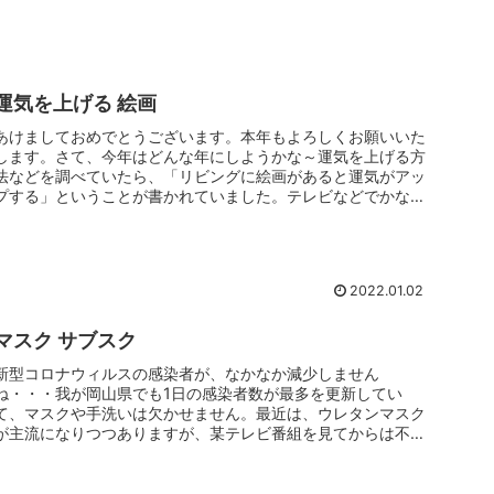
運気を上げる 絵画
あけましておめでとうございます。本年もよろしくお願いいた
します。さて、今年はどんな年にしようかな～運気を上げる方
法などを調べていたら、「リビングに絵画があると運気がアッ
プする」ということが書かれていました。テレビなどでかなり
有名な方だったの...
2022.01.02
マスク サブスク
新型コロナウィルスの感染者が、なかなか減少しません
ね・・・我が岡山県でも1日の感染者数が最多を更新してい
て、マスクや手洗いは欠かせません。最近は、ウレタンマスク
が主流になりつつありますが、某テレビ番組を見てからは不織
布マスクしか使っていませ...