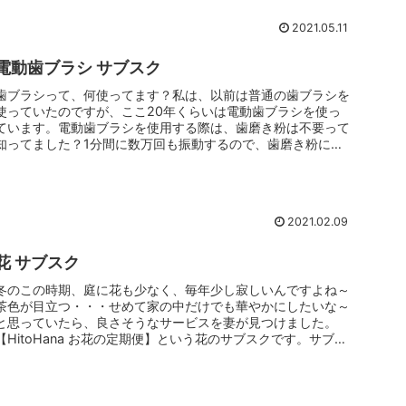
2021.05.11
電動歯ブラシ サブスク
歯ブラシって、何使ってます？私は、以前は普通の歯ブラシを
使っていたのですが、ここ20年くらいは電動歯ブラシを使っ
ています。電動歯ブラシを使用する際は、歯磨き粉は不要って
知ってました？1分間に数万回も振動するので、歯磨き粉に入
っている研磨剤に...
2021.02.09
花 サブスク
冬のこの時期、庭に花も少なく、毎年少し寂しいんですよね～
茶色が目立つ・・・せめて家の中だけでも華やかにしたいな～
と思っていたら、良さそうなサービスを妻が見つけました。
【HitoHana お花の定期便】という花のサブスクです。サブス
クとは、サ...