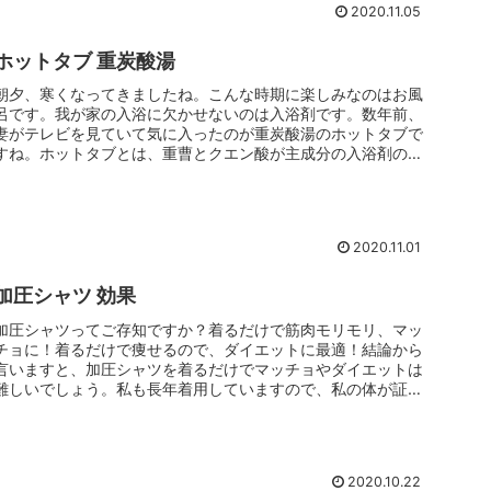
2020.11.05
ホットタブ 重炭酸湯
朝夕、寒くなってきましたね。こんな時期に楽しみなのはお風
呂です。我が家の入浴に欠かせないのは入浴剤です。数年前、
妻がテレビを見ていて気に入ったのが重炭酸湯のホットタブで
すね。ホットタブとは、重曹とクエン酸が主成分の入浴剤のこ
とです。一般的な...
2020.11.01
加圧シャツ 効果
加圧シャツってご存知ですか？着るだけで筋肉モリモリ、マッ
チョに！着るだけで痩せるので、ダイエットに最適！結論から
言いますと、加圧シャツを着るだけでマッチョやダイエットは
難しいでしょう。私も長年着用していますので、私の体が証明
しています(^-...
2020.10.22