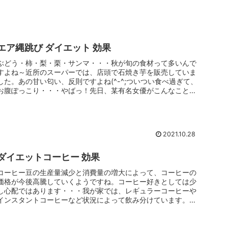
エア縄跳び ダイエット 効果
ぶどう・柿・梨・栗・サンマ・・・秋が旬の食材って多いんで
すよね～近所のスーパーでは、店頭で石焼き芋を販売していま
した。あの甘い匂い、反則ですよね(^-^;ついつい食べ過ぎて、
お腹ぽっこり・・・やばっ！先日、某有名女優がこんなことを
言っていま...
2021.10.28
ダイエットコーヒー 効果
コーヒー豆の生産量減少と消費量の増大によって、コーヒーの
価格が今後高騰していくようですね。コーヒー好きとしては少
し心配ではあります・・・我が家では、レギュラーコーヒーや
インスタントコーヒーなど状況によって飲み分けています。そ
の中でも、妻が飲...