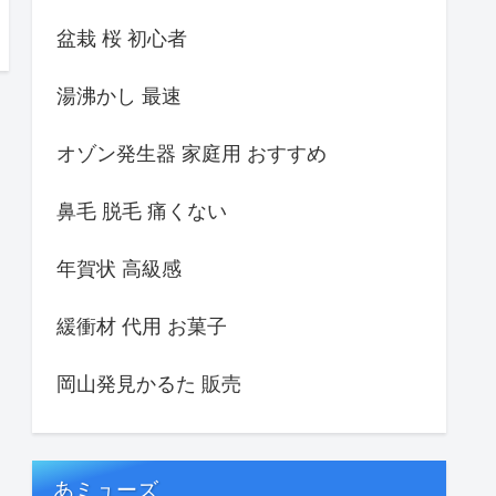
盆栽 桜 初心者
湯沸かし 最速
オゾン発生器 家庭用 おすすめ
鼻毛 脱毛 痛くない
年賀状 高級感
緩衝材 代用 お菓子
岡山発見かるた 販売
あミューズ