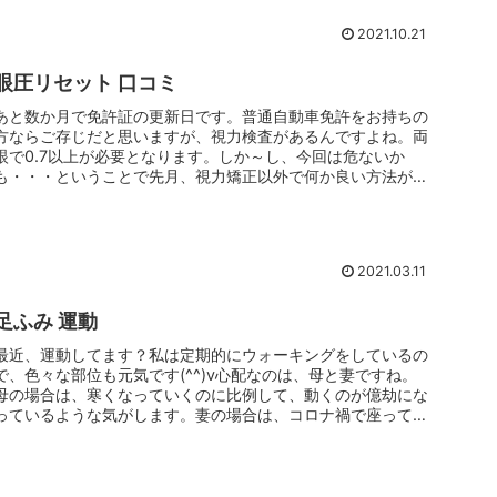
2021.10.21
眼圧リセット 口コミ
あと数か月で免許証の更新日です。普通自動車免許をお持ちの
方ならご存じだと思いますが、視力検査があるんですよね。両
眼で0.7以上が必要となります。しか～し、今回は危ないか
も・・・ということで先月、視力矯正以外で何か良い方法がな
いか探していたん...
2021.03.11
足ふみ 運動
最近、運動してます？私は定期的にウォーキングをしているの
で、色々な部位も元気です(^^)v心配なのは、母と妻ですね。
母の場合は、寒くなっていくのに比例して、動くのが億劫にな
っているような気がします。妻の場合は、コロナ禍で座ってい
る時間が増え...