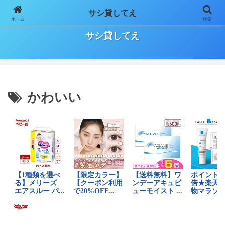
サシ貸してえ
ホーム
検索
日々の気になること、お役立ち情報などをゆる～く気長に書いていきます！
サシ貸してえ
かわいい