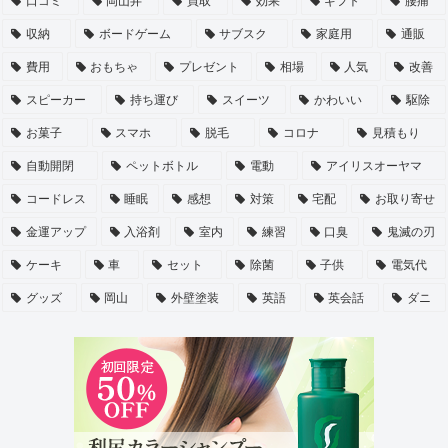
口コミ
岡山弁
買取
効果
ギフト
腰痛
収納
ボードゲーム
サブスク
家庭用
通販
費用
おもちゃ
プレゼント
相場
人気
改善
スピーカー
持ち運び
スイーツ
かわいい
駆除
お菓子
スマホ
脱毛
コロナ
見積もり
自動開閉
ペットボトル
電動
アイリスオーヤマ
コードレス
睡眠
感想
対策
宅配
お取り寄せ
金運アップ
入浴剤
室内
練習
口臭
鬼滅の刃
ケーキ
車
セット
除菌
子供
電気代
グッズ
岡山
外壁塗装
英語
英会話
ダニ