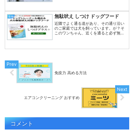
それがこれです↓すぐに画像検索をして
みると、名前はアオサギだとわかりまし
た。太古には、翼を広げ...
無駄吠え しつけ ドッグフード
生物
近隣でよく通る道があり、その通り沿い
のご家庭では犬を飼っています。が？そ
このワンちゃん、近くを通ると必ず無駄
吠えするんです・・・こちらの姿が見え
ない程の距離があるのに「なんで？」と
いつも思っています。その道を通らない
とかなり遠回りになるので...
免疫力 高める方法
エアコンクリーニング おすすめ
コメント