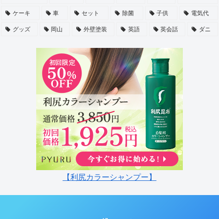
ケーキ
車
セット
除菌
子供
電気代
グッズ
岡山
外壁塗装
英語
英会話
ダニ
【利尻カラーシャンプー】