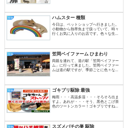
開けて中に入ってみると、さらに扉があ
りました。扉のマトリョーシカかよ(笑)
っていうのは冗談で、実際に設置してあ
ったのはこれでした。ね...
ハムスター 種類
生物
今日は、ペットショップへ行きました。
小動物から熱帯魚まで扱っていて、時々
行くお気に入りのお店です。色々な生き
物を見ていると癒されますね。そんな
中、ひときわ目を引いたのがハムスター
でした。ハムスターにも色々な種類がい
るんですね。以前飼っていた...
笠岡ベイファーム ひまわり
生物
両親を連れて、道の駅「笠岡ベイファー
ム」に行って来ました。笠岡ベイファー
ムは道の駅ですが、季節ごとに色々な花
を植物園並みに大量に植えているので、
きれいなんですよね。季節ごとに何回も
訪れているお気に入りのスポットです。
夏の今の時期は、ひまわり...
ゴキブリ駆除 最強
生物
梅雨・・・高温多湿・・・そろそろ出ま
すよ。あれが・・・そう、黒色とこげ茶
色のツートンカラー！ゴキブリですね。
我が家では、私以外はゴキブリが苦手な
ので、誰もゴキブリ退治ができません。
総理大臣ゴキブリ駆除担当大臣に任命す
る！壊滅させよ！ゴキブリ...
スズメバチの巣 駆除
生物