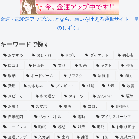
金運・恋愛運アップのことなら、願いを叶える通販サイト「星
のしずく」
キーワードで探す
おすすめ
おしゃれ
サプリ
ダイエット
初心者
口コミ
岡山弁
買取
効果
ギフト
腰痛
収納
ボードゲーム
サブスク
家庭用
通販
費用
おもちゃ
プレゼント
相場
人気
改善
スピーカー
持ち運び
スイーツ
かわいい
駆除
お菓子
スマホ
脱毛
コロナ
見積もり
自動開閉
ペットボトル
電動
アイリスオーヤマ
コードレス
睡眠
感想
対策
宅配
お取り寄せ
金運アップ
入浴剤
室内
練習
口臭
鬼滅の刃