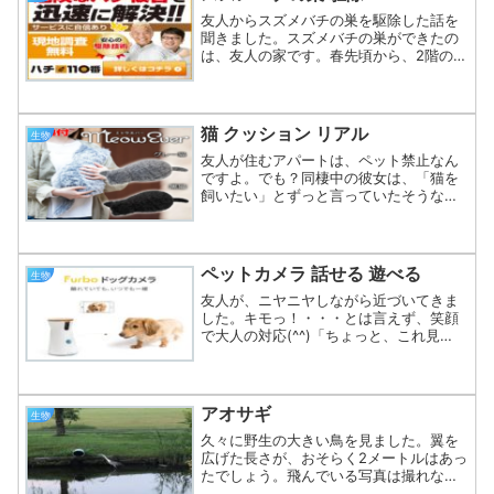
友人からスズメバチの巣を駆除した話を
聞きました。スズメバチの巣ができたの
は、友人の家です。春先頃から、2階の屋
根の下あたりにスズメバチの巣ができ始
めたそうです。高所で、普段生活してい
てスズメバチが攻撃してくることもなか
ったので、特に何もせず...
猫 クッション リアル
生物
友人が住むアパートは、ペット禁止なん
ですよ。でも？同棲中の彼女は、「猫を
飼いたい」とずっと言っていたそうなん
です。そんな彼女の願望を叶えるため
に、彼がとった行動とは・・・リアルな
猫クッションの購入でした。
(function(b,c,f,g,...
ペットカメラ 話せる 遊べる
生物
友人が、ニヤニヤしながら近づいてきま
した。キモっ！・・・とは言えず、笑顔
で大人の対応(^^)「ちょっと、これ見
て」友人が、笑顔で見せてきたのは、ス
マホに映っている映像でした。そこに映
っていたのは、友人が飼っているワンち
ゃんの映像でした。で？...
アオサギ
生物
久々に野生の大きい鳥を見ました。翼を
広げた長さが、おそらく2メートルはあっ
たでしょう。飛んでいる写真は撮れなか
ったのですが、着地した姿をパシャリ！