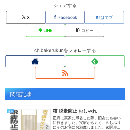
シェアする
X
Facebook
はてブ
LINE
コピー
chibakerukunをフォローする
関連記事
猫 脱走防止 おしゃれ
生物
正月に実家に帰省した際、旧友にも会い
に行きました。実家から近く、久しぶり
にそのお宅にお邪魔しました。玄関扉を