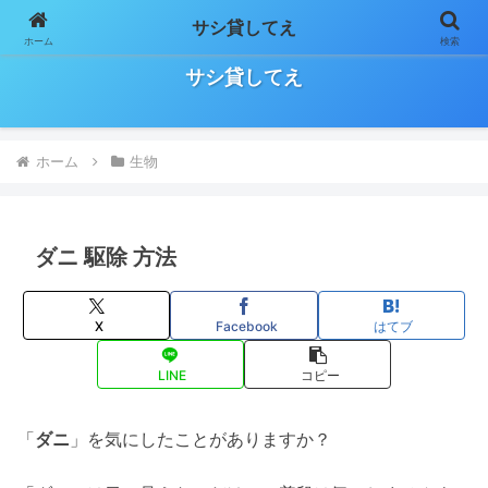
サシ貸してえ
ホーム
検索
日々の気になること、お役立ち情報などをゆる～く気長に書いていきます！
サシ貸してえ
ホーム
生物
ダニ 駆除 方法
X
Facebook
はてブ
LINE
コピー
「
ダニ
」を気にしたことがありますか？