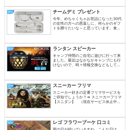
ウオッチ」とコラボして発売された期間
限定品です。ゲーム＆ウオッチとは、任
天堂初の携帯型の液晶ゲーム機です以前
チームデミ プレゼント
雑貨
は、画面が白黒でした...
今年、めちゃくちゃお世話になった30代
の女性の方への恩返しに、何らかのギフ
トを贈りたいな～と思っています。食品
類よりも何か実用的な物で、高過ぎず、
安過ぎず、予算1万円以下くらい。さ～て
何がいいかな。今すぐ必要ではないけ
ど、あると嬉しい物がい...
ランタン スピーカー
雑貨
キャンプ仲間のご自宅に遊びに行って来
ました。最近はなかなかキャンプにも行
けないので、時々情報交換などもしてい
ます。そんな彼が、これぞというキャン
プグッズを最近購入したというので見せ
てもらいました。これです↓BOOSの
【炎音（えんおん）】とい...
スニーカー フリマ
雑貨
スニーカー好きの定番フリマサービスを
ご存知でしょうか？⇒ スニーカーフリマ
【スニダン】 （現在サービス休止中）
【スニーカーダンク(スニダン)】です。
スニダンはスニーカー専門のフリマサー
ビスです。最大の特徴が、中古品ではな
く「新品」なことで、...
レゴ フラワーブーケ 口コミ
雑貨
雨の日が続いていますね。こんな日は、