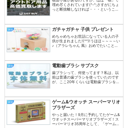
埋め尽くされています(^-^;さすがにちょ
っと断捨離しなければ・・・ということ
で、まずは現状把握から。その中で、1回
しか使っていないようなキャンプ道具が
多いことが判明。テントやテーブル類、
椅子、シュラフ・...
ガチャガチャ 子供 プレゼント
雑貨
めちゃめちゃお世話になっている人の子
供が生まれました!(^^)!うほほ～～～～い
♪（アラレちゃん 風）おめでたいことな
ので、出産祝いをプレゼントすることに
しました。なんがえ～かの～～（何がい
いかな？）そうじゃな～～沈思黙
考・・・こんな時は、...
電動歯ブラシ サブスク
雑貨
歯ブラシって、何使ってます？私は、以
前は普通の歯ブラシを使っていたのです
が、ここ20年くらいは電動歯ブラシを使
っています。電動歯ブラシを使用する際
は、歯磨き粉は不要って知ってました？1
分間に数万回も振動するので、歯磨き粉
に入っている研磨剤に...
ゲーム&ウオッチ スーパーマリオ
雑貨
ブラザーズ
やっと届いた！9月に予約してたゲーム&
ウオッチスーパーマリオブラザーズ！ス
ーパーマリオ35周年として、「ゲーム＆