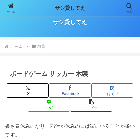
サシ貸してえ
ホーム
検索
日々の気になること、お役立ち情報などをゆる～く気長に書いていきます！
サシ貸してえ
ホーム
雑貨
ボードゲーム サッカー 木製
X
Facebook
はてブ
LINE
コピー
娘も春休みになり、部活が休みの日は家にいることが多い
です。