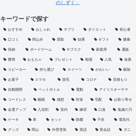
のしずく」
キーワードで探す
おすすめ
おしゃれ
サプリ
ダイエット
初心者
口コミ
岡山弁
買取
効果
ギフト
腰痛
収納
ボードゲーム
サブスク
家庭用
通販
費用
おもちゃ
プレゼント
相場
人気
改善
スピーカー
持ち運び
スイーツ
かわいい
駆除
お菓子
スマホ
脱毛
コロナ
見積もり
自動開閉
ペットボトル
電動
アイリスオーヤマ
コードレス
睡眠
感想
対策
宅配
お取り寄せ
金運アップ
入浴剤
室内
練習
口臭
鬼滅の刃
ケーキ
車
セット
除菌
子供
電気代
グッズ
岡山
外壁塗装
英語
英会話
ダニ