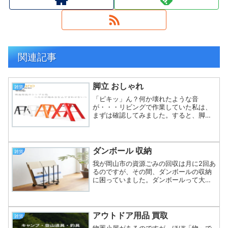
関連記事
脚立 おしゃれ
雑貨
「ピキッ」ん？何か壊れたような音
が・・・リビングで作業していた私は、
まずは確認してみました。すると、脚立
の側面にヒビが入っているではありませ
んか！その時に使用していたのは、折り
たたみ式のプラスチック踏み台折りたた
むとスリムになり、取っ手もあ...
ダンボール 収納
雑貨
我が岡山市の資源ごみの回収は月に2回あ
るのですが、その間、ダンボールの収納
に困っていました。ダンボールって大き
さがまちまちで、枚数が増えてくるとか
さばりますよね。そのため、我が家では
ダンボールの収納にこのダンボールスト
ッカーを使用しています...
アウトドア用品 買取
雑貨
物置小屋があるのですが、ほぼ「物」で