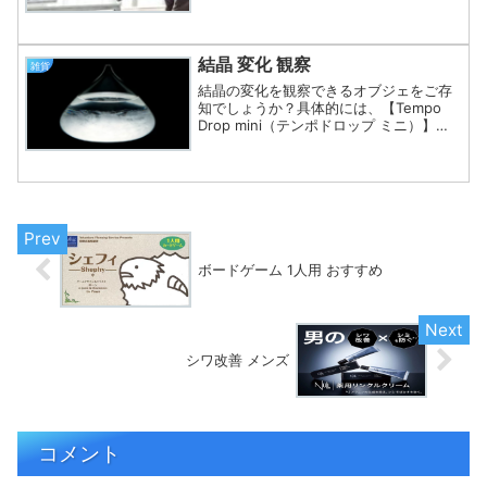
かと考えていました。最初は、もっと大
きい机を購入しようかと思いましたが、
今度は部屋が狭くなるなあと思い、その
他の方法を検討してみまし...
結晶 変化 観察
雑貨
結晶の変化を観察できるオブジェをご存
知でしょうか？具体的には、【Tempo
Drop mini（テンポドロップ ミニ）】と
いうガラス容器に入った置物ですね。数
年前に友人からギフトで貰って、現在は
我が家のリビングにひっそりとたたずん
でいます。...
ボードゲーム 1人用 おすすめ
シワ改善 メンズ
コメント