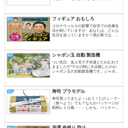
かかと磨き】ですね。ちなみにこれで
す。(function(b,c,f,g,a,d,e)
{b.MoshimoAffiliateOb...
フィギュア おもしろ
雑貨
コロナウィルスの影響で自宅での自粛生
活が続いていますが、あなたは、どんな
生活を送っていますか？我が家では、ア
クションフィギュアがちょっとしたブー
ムになっています。自分そっくりなフィ
ギュアを作ってくれるマイフィギュアと
いうサービスを利用して作...
シャボン玉 自動 製造機
雑貨
つい先日、友人宅で子供達とたわむれて
きました!(^^)!その時に大活躍したのが、
シャボン玉の自動製造機です。シャボン
玉液をセットすると、自動でシャボン玉
がどんどん出てくるんですよ。ちなみに
これでした。(function(b,c,f,g,a,...
寿司 プラモデル
雑貨
寿司買ってきたよ～♪おう！たびょ～で～
（食べよう）でも？なんかパッケージが
昭和レトロ風・・・しかも、パッケージ
には鮪（まぐろ）1貫と書いているではあ
りませんか。1貫（1個）？？？へっ、ど
ういうこと？？1貫にしてはパッケージが
でかい・・・もし...
洗濯 色移り 防止
雑貨