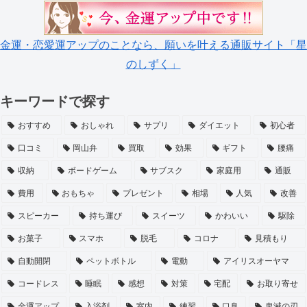
金運・恋愛運アップのことなら、願いを叶える通販サイト「星
のしずく」
キーワードで探す
おすすめ
おしゃれ
サプリ
ダイエット
初心者
口コミ
岡山弁
買取
効果
ギフト
腰痛
収納
ボードゲーム
サブスク
家庭用
通販
費用
おもちゃ
プレゼント
相場
人気
改善
スピーカー
持ち運び
スイーツ
かわいい
駆除
お菓子
スマホ
脱毛
コロナ
見積もり
自動開閉
ペットボトル
電動
アイリスオーヤマ
コードレス
睡眠
感想
対策
宅配
お取り寄せ
金運アップ
入浴剤
室内
練習
口臭
鬼滅の刃