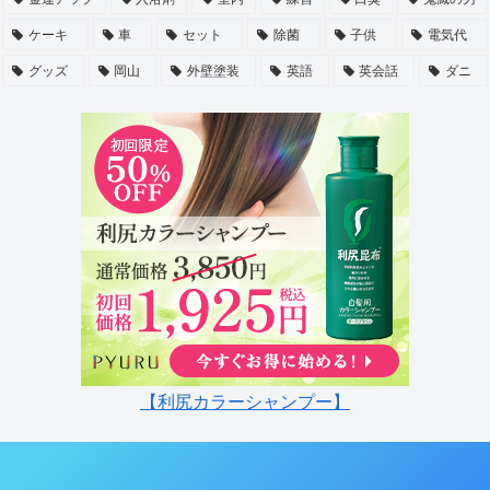
ケーキ
車
セット
除菌
子供
電気代
グッズ
岡山
外壁塗装
英語
英会話
ダニ
【利尻カラーシャンプー】