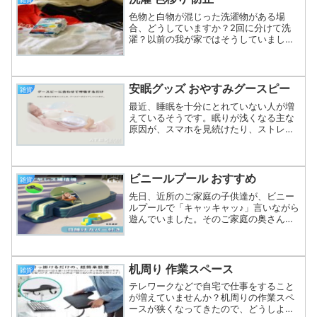
色物と白物が混じった洗濯物がある場
合、どうしていますか？2回に分けて洗
濯？以前の我が家ではそうしていまし
た。が？色柄物が混じっていることに気
づかずに洗濯してしまったことがありま
す。はい、白物へ色移りしました(T_T)そ
の後、洗濯物の色移り防...
安眠グッズ おやすみグースピー
雑貨
最近、睡眠を十分にとれていない人が増
えているそうです。眠りが浅くなる主な
原因が、スマホを見続けたり、ストレス
等も関係しているようです。なかなか寝
れないとか睡眠不足でお悩みの人に、お
すすめの安眠グッズを見つけました。ル
ルドの「おやすみグースピ...
ビニールプール おすすめ
雑貨
先日、近所のご家庭の子供達が、ビニー
ルプールで「キャッキャッ♪」言いながら
遊んでいました。そのご家庭の奥さんも
いたので世間話をしました。「公共プー
ルは、コロナ禍で昨年は休館、今年は人
数制限ながら開館」していたそうです。
が？その公共プールへ子...
机周り 作業スペース
雑貨
テレワークなどで自宅で仕事をすること
が増えていませんか？机周りの作業スペ
ースが狭くなってきたので、どうしよう