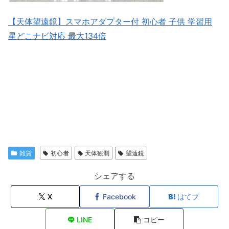
【天体望遠鏡】スマホアダプター付 初心者 子供 学習用
星どこナビ対応 最大134倍
雑貨
初心者
天体観測
望遠鏡
シェアする
X
Facebook
はてブ
LINE
コピー