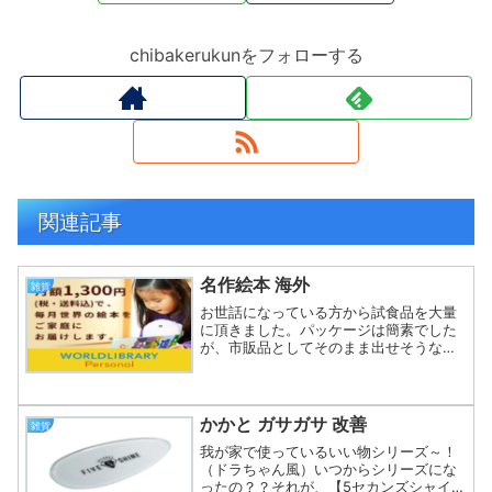
chibakerukunをフォローする
関連記事
名作絵本 海外
雑貨
お世話になっている方から試食品を大量
に頂きました。パッケージは簡素でした
が、市販品としてそのまま出せそうな感
じでした。率直な感想を聞かせてほしい
とのことだったので、一品一品しっかり
味わってみます。何かお返しをした方が
いいかもよそうじゃのぅ～...
かかと ガサガサ 改善
雑貨
我が家で使っているいい物シリーズ～！
（ドラちゃん風）いつからシリーズにな
ったの？？それが、【5セカンズシャイン