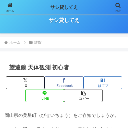
サシ貸してえ
ホーム
検索
日々の気になること、お役立ち情報などをゆる～く気長に書いていきます！
サシ貸してえ
ホーム
雑貨
望遠鏡 天体観測 初心者
X
Facebook
はてブ
LINE
コピー
岡山県の美星町（びせいちょう）をご存知でしょうか。