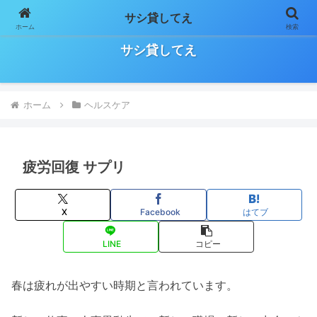
サシ貸してえ
ホーム
検索
日々の気になること、お役立ち情報などをゆる～く気長に書いていきます！
サシ貸してえ
ホーム
ヘルスケア
疲労回復 サプリ
X
Facebook
はてブ
LINE
コピー
春は疲れが出やすい時期と言われています。