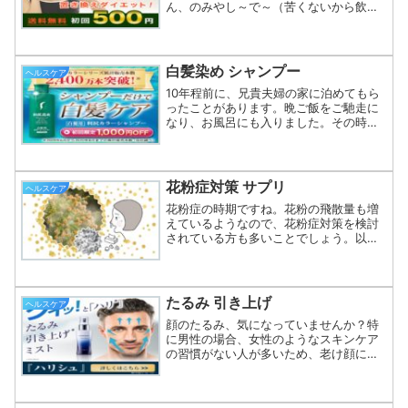
ん、のみやし～で～（苦くないから飲み
やすいよ）妻が飲んでいたのは、韓国版
青汁の【オルチャニスト】です。インス
タで話題になっていたのを見つけたそう
です。⇒ 【オルチャニ...
白髪染め シャンプー
ヘルスケア
10年程前に、兄貴夫婦の家に泊めてもら
ったことがあります。晩ご飯をご馳走に
なり、お風呂にも入りました。その時
に、初めて見るシャンプーとトリートメ
ントがありました。ラベルを見てみる
と、「白髪用カラーシャンプー」「白髪
用ヘアカラートリートメント...
花粉症対策 サプリ
ヘルスケア
花粉症の時期ですね。花粉の飛散量も増
えているようなので、花粉症対策を検討
されている方も多いことでしょう。以前
の我が家では、私と妻が1年おきくらいに
交互に花粉症になるというような感じで
したね。そうです、今ではほぼ過去形に
なりつつあります。何を...
たるみ 引き上げ
ヘルスケア
顔のたるみ、気になっていませんか？特
に男性の場合、女性のようなスキンケア
の習慣がない人が多いため、老け顔にな
りやすいと言われています。私は顔のた
るみが、特に目元や目の下、目尻が気に
なり始めました・・・年齢を重ねれば老