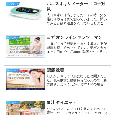
ることで引き起こされるようで...
パルスオキシメーター コロナ対
ヘルスケア
策
先日実家に帰省しました。その時、父が
指に何やらはめて測っていました。聞い
てみると酸素濃度を測っているとのこ
と。酸素濃度？？？少し調べてみると、
その測定器の名前は、パルスオキシメー
ターというらしいです。パルスオキシメ
ヨガ オンライン マンツーマン
ヘルスケア
ーターとは、皮膚の表面から...
「ヨガ」って興味あります？最近、妻が
興味を持ち始めたんですよ。美容とダイ
エット目的♪YouTubeの動画とかを見て
実際に練習していますね。が？妻はヨガ
初心者なので、動画を見て練習しても本
当にこのやり方であっているのか不安を
感じるようですね。...
腰痛 改善
ヘルスケア
知人が、ぎっくり腰になったと聞きまし
た。私も以前は腰痛持ちだったので、あ
の痛さ、よ～くわかります！私の場合
は、椎間板ヘルニアと医師から診断され
ていました。何度も病院に通い、リハビ
リ、整体等々、色々お世話になりまし
た。ちなみに、今は完治してい...
青汁 ダイエット
ヘルスケア
なんのみょ～ん？（何を飲んでるの？）
青汁じゃ～ ニガそう・・・にごうね～け