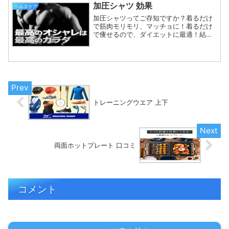
けて見えるのは当然ですが...
加圧シャツ 効果
ヘルスケア
加圧シャツってご存知ですか？着るだけ
で筋肉モリモリ、マッチョに！着るだけ
で痩せるので、ダイエットに最適！結論
から言いますと、加圧シャツを着るだけ
でマッチョやダイエットは難しいでしょ
う。私も長年着用していますので、私の
体が証明しています(^-...
トレーニングウエア 上下
両面ホットプレート 口コミ
コメント