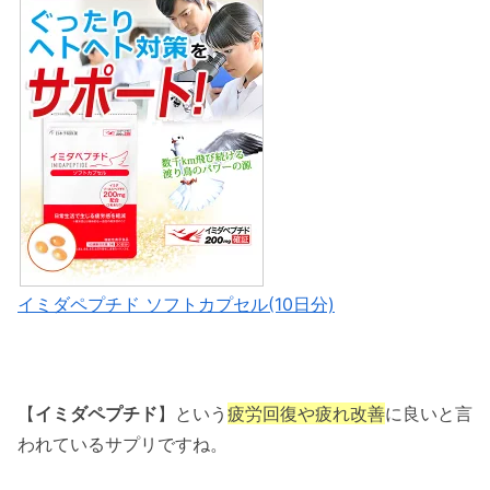
イミダペプチド ソフトカプセル(10日分)
【
イミダペプチド
】という
疲労回復や疲れ改善
に良いと言
われているサプリですね。