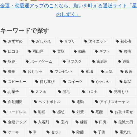
金運・恋愛運アップのことなら、願いを叶える通販サイト「星
のしずく」
キーワードで探す
おすすめ
おしゃれ
サプリ
ダイエット
初心者
口コミ
岡山弁
買取
効果
ギフト
腰痛
収納
ボードゲーム
サブスク
家庭用
通販
費用
おもちゃ
プレゼント
相場
人気
改善
スピーカー
持ち運び
スイーツ
かわいい
駆除
お菓子
スマホ
脱毛
コロナ
見積もり
自動開閉
ペットボトル
電動
アイリスオーヤマ
コードレス
睡眠
感想
対策
宅配
お取り寄せ
金運アップ
入浴剤
室内
練習
口臭
鬼滅の刃
ケーキ
車
セット
除菌
子供
電気代