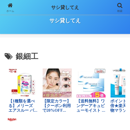
サシ貸してえ
ホーム
検索
日々の気になること、お役立ち情報などをゆる～く気長に書いていきます！
サシ貸してえ
銀細工